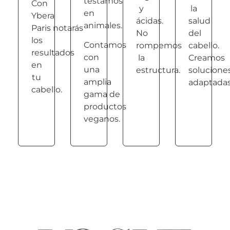
testamos
Con
y
la
en
Ybera
ácidas.
salud
animales.
Paris notarás
No
del
los
Contamos
rompemos
cabello.
resultados
con
la
Creamos
en
una
estructura.
solucione
tu
amplia
adaptadas
cabello.
gama de
productos
veganos.