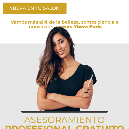
YBERA EN TU SALÓN
Vamos más allá de la belleza, somos ciencia e
innovación,
somos Ybera Paris
ASESORAMIENTO
PROFESIONAL GRATUITO