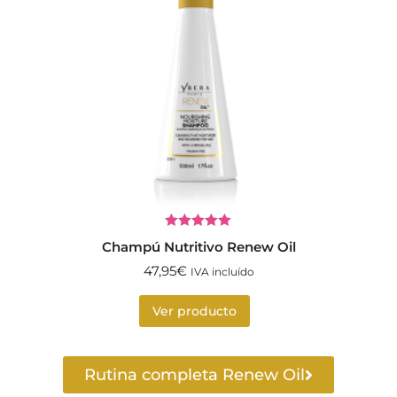
Valorado
Champú Nutritivo Renew Oil
con
5.00
de
5
47,95
€
IVA incluído
Ver producto
Rutina completa Renew Oil