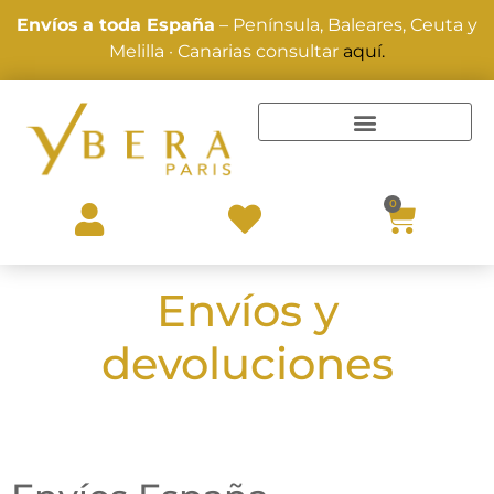
Envíos
a toda España
– Península, Baleares, Ceuta y
Melilla · Canarias consultar
aquí.
TRATAMIENTOS Y ALISADOS
0
Envíos y
devoluciones