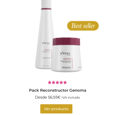
Valorado
Pack Reconstructor Genoma
con
5.00
de
5
Desde
56,93
€
IVA incluído
Ver producto