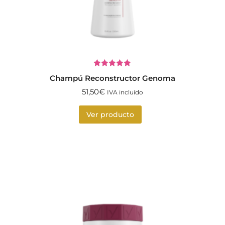
Valorado
Champú Reconstructor Genoma
con
5.00
de
5
51,50
€
IVA incluído
Ver producto