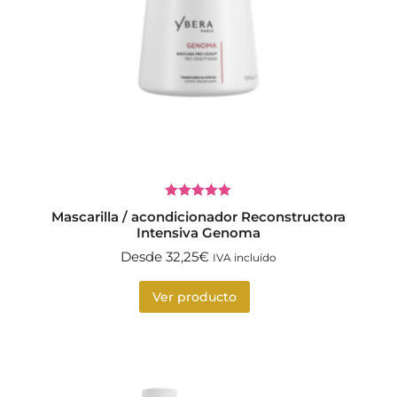
Valorado
Mascarilla / acondicionador Reconstructora
con
5.00
de
Intensiva Genoma
5
Desde
32,25
€
IVA incluído
Ver producto