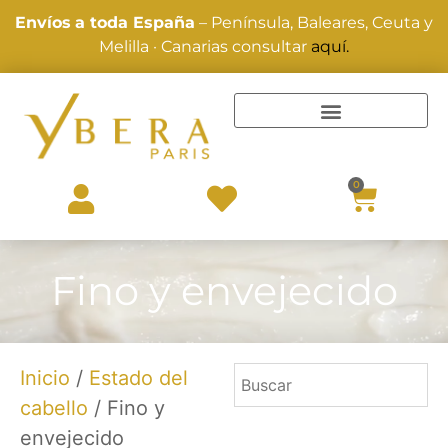
Envíos
a toda España
– Península, Baleares, Ceuta y
Melilla · Canarias consultar
aquí.
TRATAMIENTOS Y ALISADOS
0
Fino y envejecido
Inicio
/
Estado del
cabello
/ Fino y
envejecido