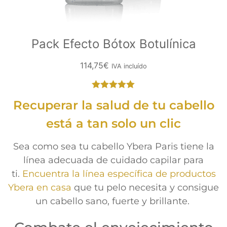
Pack Efecto Bótox Botulínica
114,75
€
IVA incluído
Valorado
Recuperar la salud de tu cabello
con
5.00
de
5
está a tan solo un clic
Sea como sea tu cabello Ybera Paris tiene la
línea adecuada de cuidado capilar para
ti.
Encuentra la línea específica de productos
Ybera en casa
que tu pelo necesita y consigue
un cabello sano, fuerte y brillante.