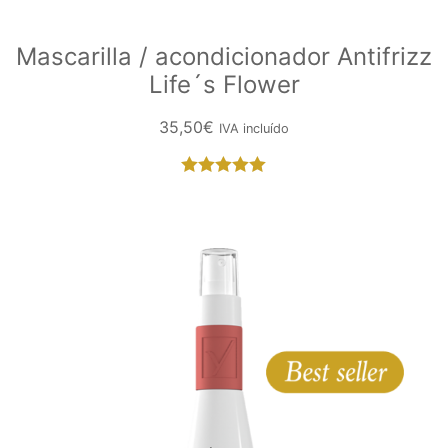
Mascarilla / acondicionador Antifrizz
Life´s Flower
35,50
€
IVA incluído
Valorado
con
5.00
de
5