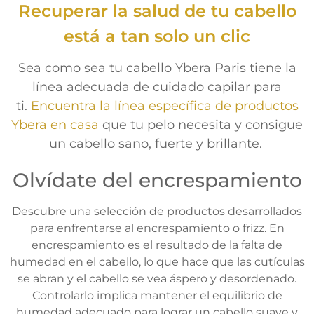
Recuperar la salud de tu cabello
con
5.00
de
5
está a tan solo un clic
Sea como sea tu cabello Ybera Paris tiene la
línea adecuada de cuidado capilar para
ti.
Encuentra la línea específica de productos
Ybera en casa
que tu pelo necesita y consigue
un cabello sano, fuerte y brillante.
Olvídate del encrespamiento
Descubre una selección de productos desarrollados
para enfrentarse al encrespamiento o frizz. En
encrespamiento es el resultado de la falta de
humedad en el cabello, lo que hace que las cutículas
se abran y el cabello se vea áspero y desordenado.
Controlarlo implica mantener el equilibrio de
humedad adecuado para lograr un cabello suave y