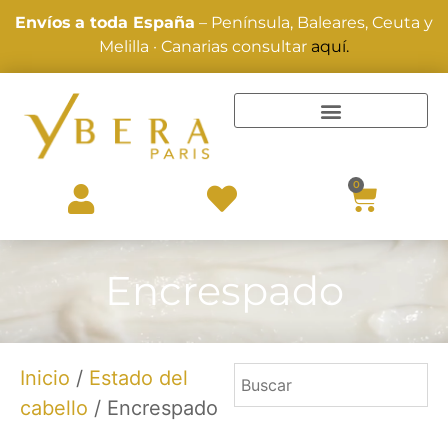
Envíos
a toda España
– Península, Baleares, Ceuta y
Melilla · Canarias consultar
aquí.
TRATAMIENTOS Y ALISADOS
0
Encrespado
Inicio
/
Estado del
cabello
/ Encrespado