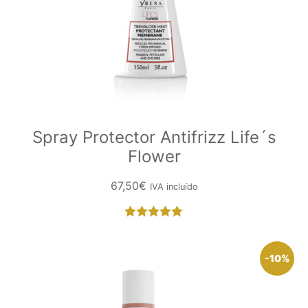
Spray Protector Antifrizz Life´s
Flower
67,50
€
IVA incluído
Valorado
con
5.00
de
5
-10%