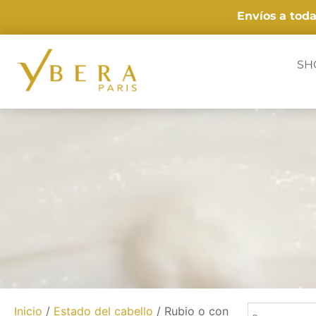
Envíos
a tod
SH
Inicio
/
Estado del cabello
/ Rubio o con