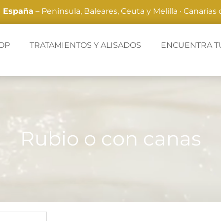
a España
– Península, Baleares, Ceuta y Melilla · Canarias
OP
TRATAMIENTOS Y ALISADOS
ENCUENTRA T
Rubio o con canas