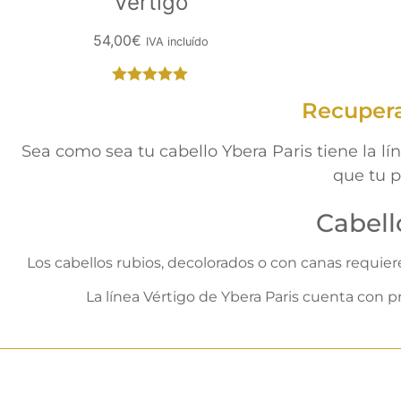
Vértigo
54,00
€
IVA incluído
Valorado
Recuperar
con
5.00
de
5
Sea como sea tu cabello Ybera Paris tiene la lí
que tu p
Cabell
Los cabellos rubios, decolorados o con canas requie
La línea Vértigo de Ybera Paris cuenta con p