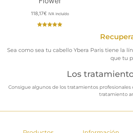
Flower
118,17
€
IVA incluído
Valorado
Recuperar
con
5.00
de
5
Sea como sea tu cabello Ybera Paris tiene la lí
que tu p
Los tratamiento
Consigue algunos de los tratamientos profesionales d
tratamiento an
Productos
Información