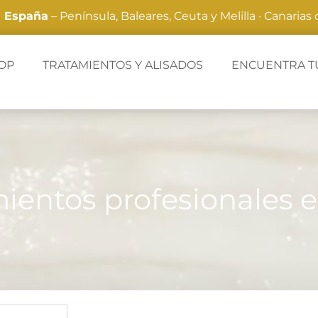
a España
– Península, Baleares, Ceuta y Melilla · Canarias
OP
TRATAMIENTOS Y ALISADOS
ENCUENTRA T
ientos profesionales 