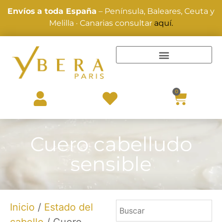
Envíos
a toda España
– Península, Baleares, Ceuta y
Melilla · Canarias consultar
aquí.
TRATAMIENTOS Y ALISADOS
0
Cuero cabelludo
sensible
Inicio
/
Estado del
cabello
/ Cuero