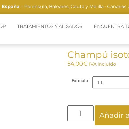
a España
– Península, Baleares, Ceuta y Melilla · Canarias
OP
TRATAMIENTOS Y ALISADOS
ENCUENTRA T
Champú isot
54,00
€
IVA incluído
-25%
Formato
Añadir a