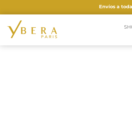
Envíos
a tod
SH