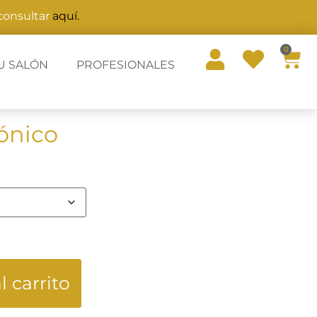
 consultar
aquí.
0
U SALÓN
PROFESIONALES
ónico
l carrito