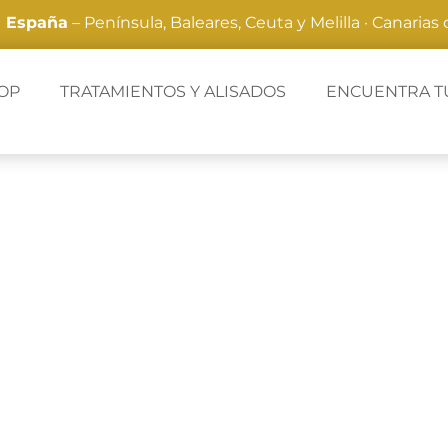
a España
– Península, Baleares, Ceuta y Melilla · Canarias
OP
TRATAMIENTOS Y ALISADOS
ENCUENTRA T