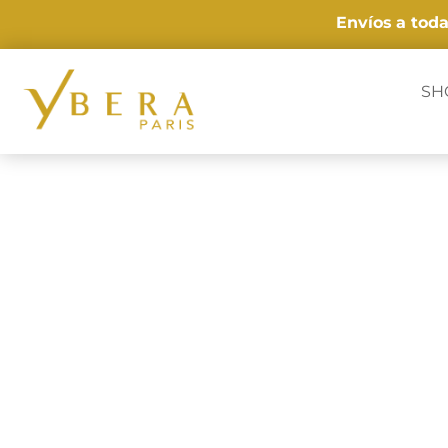
Envíos
a tod
SH