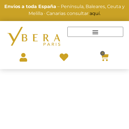
Envíos
a toda España
– Península, Baleares, Ceuta y
Melilla · Canarias consultar
aquí.
TRATAMIENTOS Y ALISADOS
0