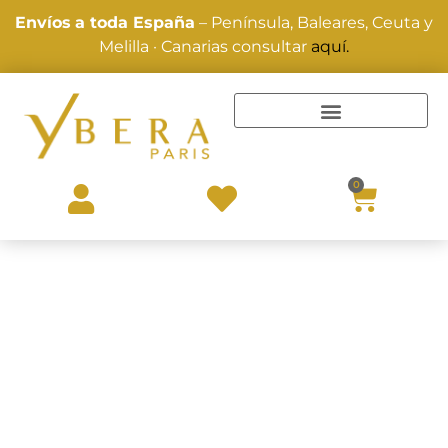
Envíos
a toda España
– Península, Baleares, Ceuta y
Melilla · Canarias consultar
aquí.
TRATAMIENTOS Y ALISADOS
0