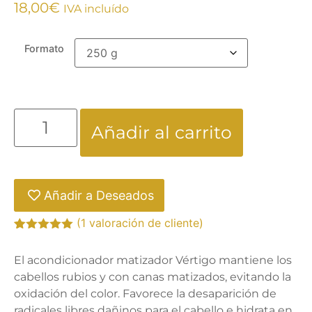
18,00
€
IVA incluído
Formato
Añadir al carrito
Añadir a Deseados
(
1
valoración de cliente)
Valorado
1
con
5.00
de
El acondicionador matizador Vértigo mantiene los
5 en base
a
valoración
cabellos rubios y con canas matizados, evitando la
de un
oxidación del color. Favorece la desaparición de
cliente
radicales libres dañinos para el cabello e hidrata en