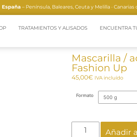
a España
– Península, Baleares, Ceuta y Melilla · Canarias
OP
TRATAMIENTOS Y ALISADOS
ENCUENTRA T
Mascarilla / 
Fashion Up
45,00
€
IVA incluído
Formato
Añadir a