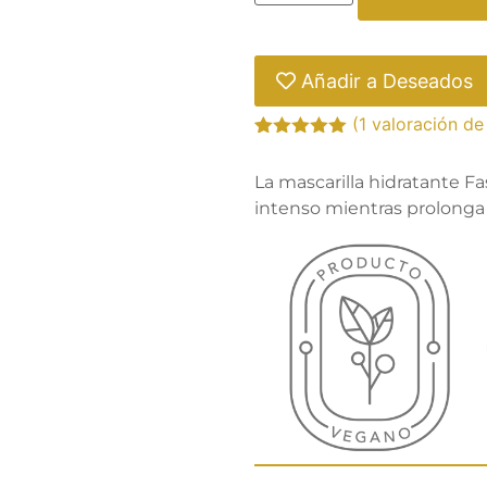
Añadir a Deseados
(
1
valoración de 
Valorado
1
con
5.00
de
La mascarilla hidratante Fa
5 en base
a
valoración
intenso mientras prolonga e
de un
cliente