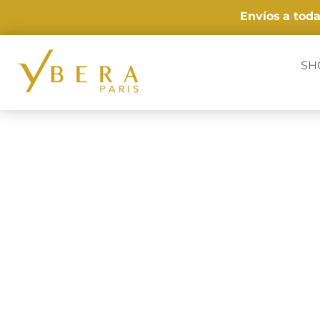
Envíos
a tod
SH