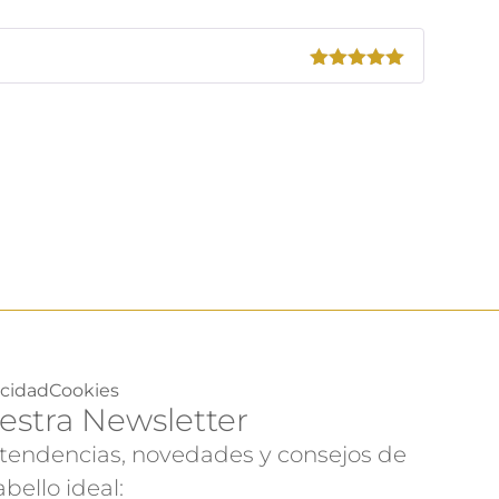
Valorado
con
5
de 5
acidad
Cookies
estra Newsletter
 tendencias, novedades y consejos de
bello ideal: