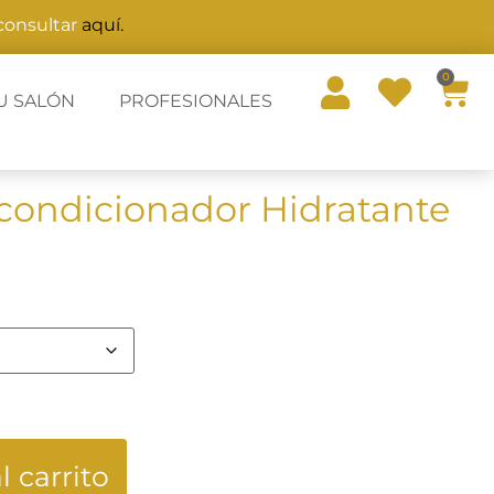
 consultar
aquí.
0
U SALÓN
PROFESIONALES
acondicionador Hidratante
l carrito