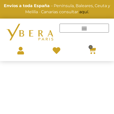
Envíos
a toda España
– Península, Baleares, Ceuta y
Melilla · Canarias consultar
aquí.
TRATAMIENTOS Y ALISADOS
0