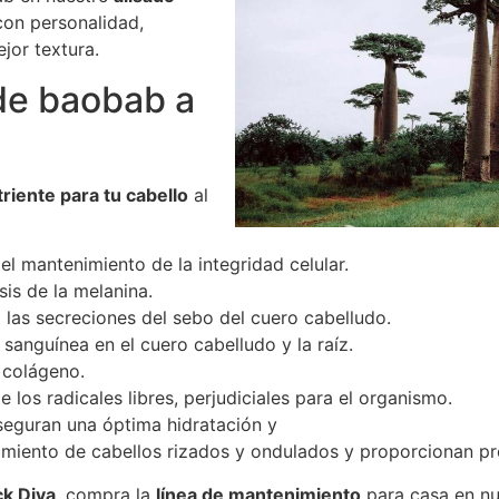
con personalidad,
jor textura.
 de baobab a
triente para tu cabello
al
a el mantenimiento de la integridad celular.
sis de la melanina.
a las secreciones del sebo del cuero cabelludo.
n sanguínea en el cuero cabelludo y la raíz.
l colágeno.
 los radicales libres, perjudiciales para el organismo.
seguran una óptima hidratación y
camiento de cabellos rizados y ondulados y proporcionan p
ck Diva
, compra la
línea de mantenimiento
para casa en n