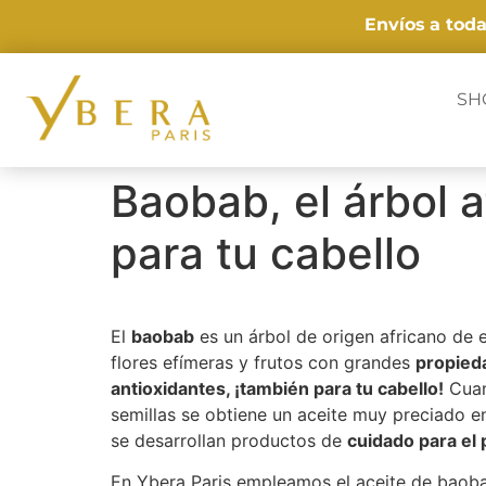
Envíos
a tod
SH
Baobab, el árbol 
para tu cabello
El
baobab
es un árbol de origen africano de
flores efímeras y frutos con grandes
propieda
antioxidantes, ¡también para tu cabello!
Cuan
semillas se obtiene un aceite muy preciado e
se desarrollan productos de
cuidado para el 
En Ybera Paris empleamos el aceite de baob