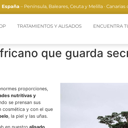
a España
– Península, Baleares, Ceuta y Melilla · Canarias
OP
TRATAMIENTOS Y ALISADOS
ENCUENTRA T
africano que guarda sec
 enormes proporciones,
des nutritivas y
do se prensan sus
n cosmética y con el que
pelo
, la piel y las uñas.
ab en nuestro
alisado