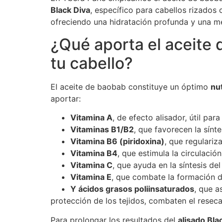
Black Diva
, específico para cabellos rizados 
ofreciendo una hidratación profunda y una me
¿Qué aporta el aceite
tu cabello?
El aceite de baobab constituye un óptimo
nu
aportar:
Vitamina A
, de efecto alisador, útil par
Vitaminas B1/B2
, que favorecen la sínte
Vitamina B6 (piridoxina)
, que regulariz
Vitamina B4
, que estimula la circulació
Vitamina C
, que ayuda en la síntesis de
Vitamina E
, que combate la formación de
Y ácidos grasos poliinsaturados
, que a
protección de los tejidos, combaten el rese
Para prolongar los resultados del
alisado Bla